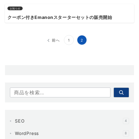
お知らせ
クーポン付きEmanonスターターセットの販売開始
投
前へ
1
2
稿
の
ペ
ー
検索
ジ
送
り
SEO
4
WordPress
8