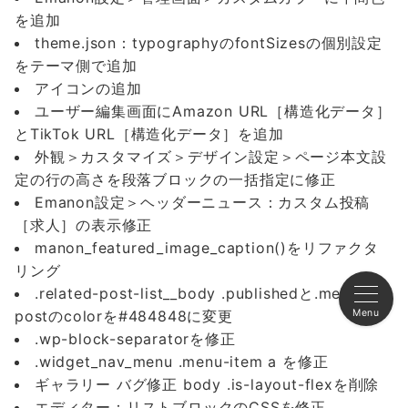
を追加
theme.json：typographyのfontSizesの個別設定
をテーマ側で追加
アイコンの追加
ユーザー編集画面にAmazon URL［構造化データ］
とTikTok URL［構造化データ］を追加
外観＞カスタマイズ＞デザイン設定＞ページ本文設
定の行の高さを段落ブロックの一括指定に修正
Emanon設定＞ヘッダーニュース：カスタム投稿
［求人］の表示修正
manon_featured_image_caption()をリファクタ
リング
.related-post-list__body .publishedと.meta-
Menu
postのcolorを#484848に変更
.wp-block-separatorを修正
.widget_nav_menu .menu-item a を修正
ギャラリー バグ修正 body .is-layout-flexを削除
エディター：リストブロックのCSSを修正