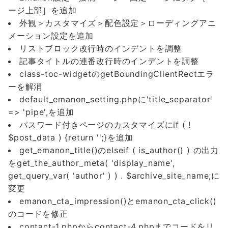
ージ上部］を追加
外観＞カスタマイズ＞配色設定＞ローディングアニ
メーション設定を追加
リストブロック改行時のインデントを調整
記事タイトルの連番改行時のインデントを調整
class-toc-widgetのgetBoundingClientRectエラ
ーを解消
default_emanon_setting.phpに'title_separator'
=> 'pipe',を追加
パスワード付きページのカスタマイズにif ( !
$post_data ) {return '';}を追加
get_emanon_title()のelseif ( is_author() ) の出力
をget_the_author_meta( 'display_name',
get_query_var( 'author' ) ) . $archive_site_name;に
変更
emanon_cta_impression()とemanon_cta_click()
のコードを修正
contact-1.phpからcontact-4.phpまでコードをリ