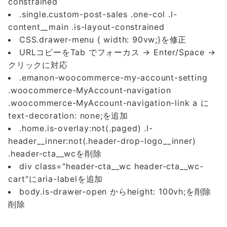
constrained
.single.custom-post-sales .one-col .l-
content__main .is-layout-constrained
CSS.drawer-menu { width: 90vw;}を修正
URLコピーをTab でフォーカス → Enter/Space →
クリックに対応
.emanon-woocommerce-my-account-setting
.woocommerce-MyAccount-navigation
.woocommerce-MyAccount-navigation-link a に
text-decoration: none;を追加
.home.is-overlay:not(.paged) .l-
header__inner:not(.header-drop-logo__inner)
.header-cta__wcを削除
div class="header-cta__wc header-cta__wc-
cart"にaria-labelを追加
body.is-drawer-open からheight: 100vh;を削除
削除