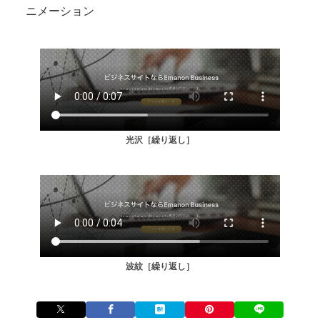
ニメーション
光沢［繰り返し］
波紋［繰り返し］