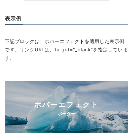
表示例
ホ
バ
下記ブロックは、ホバーエフェクトを適用した表示例
ー
です。リンクURLは、target="_blank"を指定していま
す。
エ
フ
ェ
ク
ホバーエフェクト
ト
ボーダー
ス
ケ
ー